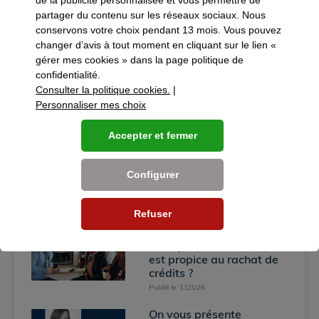
partager du contenu sur les réseaux sociaux. Nous
conservons votre choix pendant 13 mois. Vous pouvez
Une restructuration
changer d’avis à tout moment en cliquant sur le lien «
réussie avec un gain
gérer mes cookies » dans la page politique de
mensuel de plus de 2000
confidentialité.
€ pour cette famille
Publié le
22/6/26
Consulter la politique cookies.
|
Personnaliser mes choix
Le rachat de crédits pour
financer d’importants
travaux d’extension ou de
Accepter et fermer
rénovation
Publié le
19/5/26
Configurer
Soutenir ses enfants ou
petits-enfants grâce à la
donation : nos solutions
Refuser
RAC
Publié le
8/4/26
Pourquoi le mois de mars
est propice au rachat de
crédits ?
Publié le
11/3/26
On vous présente